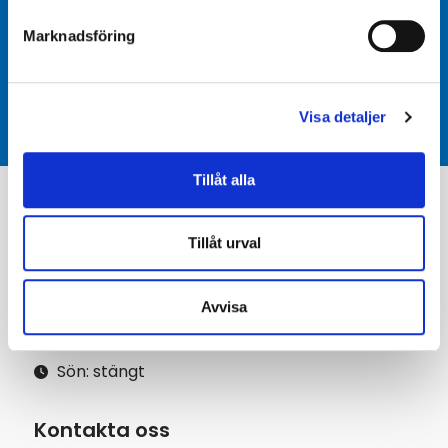
kring våra produkter?
Marknadsföring
Kontakta oss
Visa detaljer
Tillåt alla
Bygg- o Varuakuten AB
Tillåt urval
INDUSTRIOMRÅDET 105 843 95 Gällö
Mån - Fre: 07:00 - 17.00
Avvisa
Lör: 10.00 - 13.00
Sön: stängt
Kontakta oss