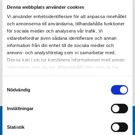
Denna webbplats använder cookies
Vi har värmegolvsystem, plastmattor, click-
golv, trägolv, klinkergolv samt alla verktyg och
Vi använder enhetsidentifierare för att anpassa innehållet
tillbehör du kan tänkas behöva när du ska till att
och annonserna till användarna, tillhandahålla funktioner
bygga eller renovera ditt hem.
för sociala medier och analysera vår trafik. Vi
vidarebefordrar även sådana identifierare och annan
Prata med en av våra säljare så får du hjälp
information från din enhet till de sociala medier och
med att hitta ett golv som passar just dig!
annons- och analysföretag som vi samarbetar med.
Dessa kan i sin tur kombinera informationen med annan
information som du har tillhandahållit eller som de har
FÖREGÅENDE
NÄSTA
samlat in när du har använt deras tjänster.
Uthyrningsmaskiner
Tapeter
Samtyckesval
Nödvändig
Inställningar
Statistik
Behöver du hjälp eller har frågor