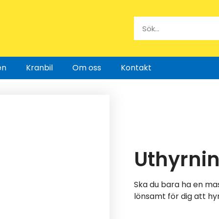
en
Kranbil
Om oss
Kontakt
Uthyrni
Ska du bara ha en mas
lönsamt för dig att hyr